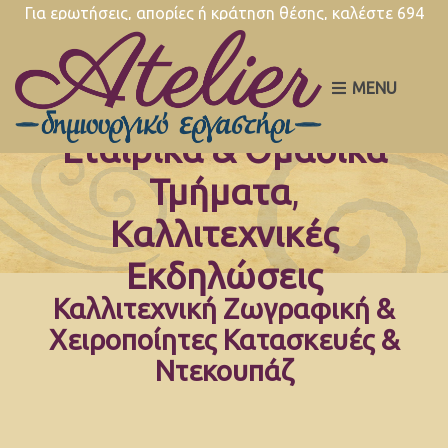
Για ερωτήσεις, απορίες ή κράτηση θέσης, καλέστε 694
527.9566, καθημερινά 10.00-14.00 & 17.00-20.30
MENU
Εταιρικά & Ομαδικά
Τμήματα
,
Καλλιτεχνικές
Εκδηλώσεις
Καλλιτεχνική
Ζωγραφική &
Χειροποίητες Κατασκευές &
Ντεκουπάζ